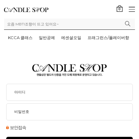
0
KCCA 클래스
일반공예
에센셜오일
프래그런스/플레이버향
보안접속