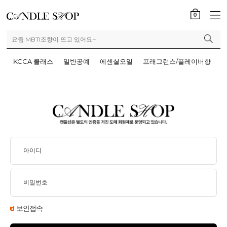
0
KCCA 클래스
일반공예
에센셜오일
프래그런스/플레이버향
보안접속