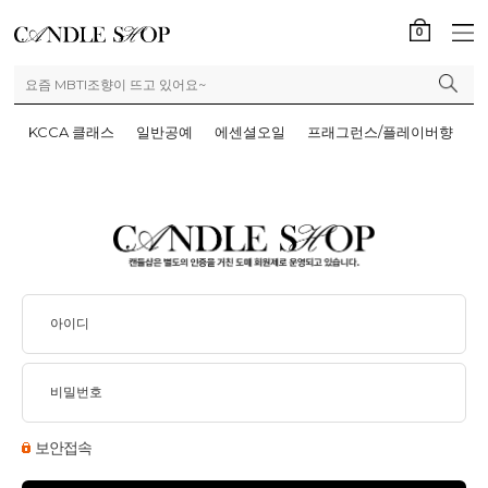
0
KCCA 클래스
일반공예
에센셜오일
프래그런스/플레이버향
보안접속