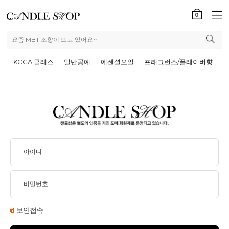
0
KCCA 클래스
일반공예
에센셜오일
프래그런스/플레이버향
보안접속