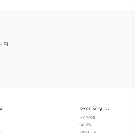
니다.
OP
SHOPPING QUICK
MY PAGE
ORDER
로드
WISH LIST