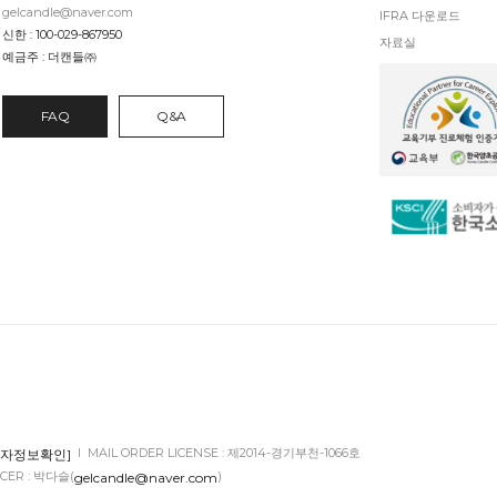
gelcandle@naver.com
IFRA 다운로드
신한 : 100-029-867950
자료실
예금주 : 더캔들㈜
FAQ
Q&A
l MAIL ORDER LICENSE : 제2014-경기부천-1066호
업자정보확인]
CER : 박다슬(
)
gelcandle@naver.com