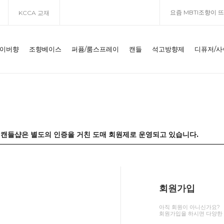
KCCA 교재
레이버향
조향베이스
퍼퓸/룸스프레이
캔들
석고방향제
디퓨저/사
캔들샵은 별도의 인증을 거친 도매 회원제로 운영되고 있습니다.
회원가입
아직 회원이 아니신가요?
회원가입을 하시면 다양한 