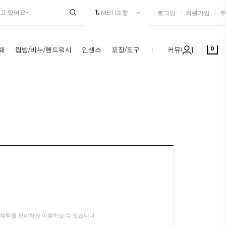
1.
MBTI조향
/
/
로그인
회원가입
주
쉐
립밤/비누/핸드워시
인센스
포장/도구
커뮤니티
0
혜택을 편리하게 이용하실 수 있습니다.