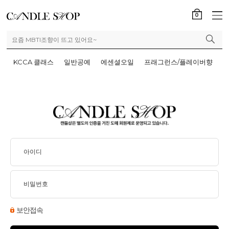
0
KCCA 클래스
일반공예
에센셜오일
프래그런스/플레이버향
보안접속